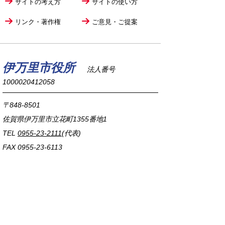
サイトの考え方
サイトの使い方
リンク・著作権
ご意見・ご提案
伊万里市役所
法人番号
1000020412058
〒848-8501
佐賀県伊万里市立花町1355番地1
TEL
0955-23-2111
(代表)
FAX 0955-23-6113
市役所本庁の開庁時間は
平日8時30分から17時15分までです。
毎週火曜日は証明書発行業務に関して19時まで
延長しておりますのでご利用ください。