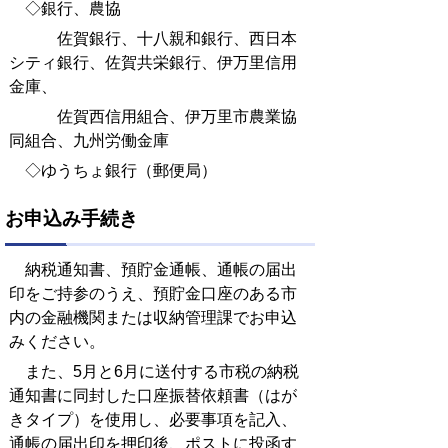
◇銀行、農協
佐賀銀行、十八親和銀行、西日本
シティ銀行、佐賀共栄銀行、伊万里信用
金庫、
佐賀西信用組合、伊万里市農業協
同組合、九州労働金庫
◇ゆうちょ銀行（郵便局）
お申込み手続き
納税通知書、預貯金通帳、通帳の届出
印をご持参のうえ、預貯金口座のある市
内の金融機関または収納管理課でお申込
みください。
また、5月と6月に送付する市税の納税
通知書に同封した口座振替依頼書（はが
きタイプ）を使用し、必要事項を記入、
通帳の届出印を押印後、ポストに投函す