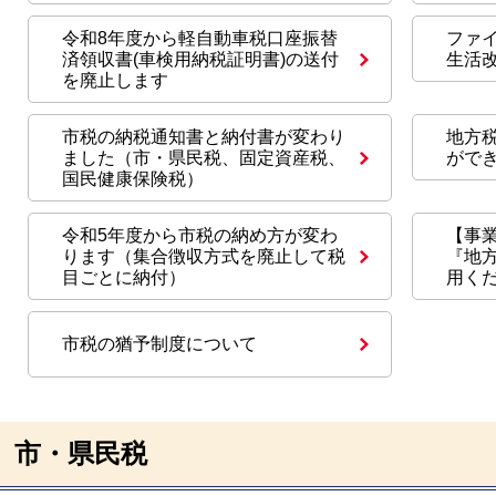
令和8年度から軽自動車税口座振替
ファ
済領収書(車検用納税証明書)の送付
生活
を廃止します
市税の納税通知書と納付書が変わり
地方
ました（市・県民税、固定資産税、
がで
国民健康保険税）
令和5年度から市税の納め方が変わ
【事
ります（集合徴収方式を廃止して税
『地
目ごとに納付）
用く
市税の猶予制度について
市・県民税