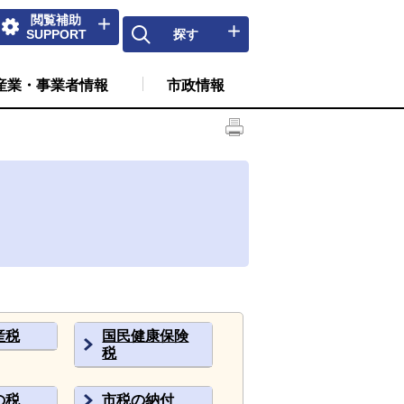
閲覧補助
SUPPORT
探す
産業・事業者情報
市政情報
産税
国民健康保険
税
の税
市税の納付