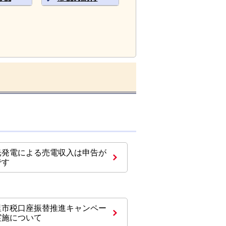
光発電による売電収入は申告が
です
里市税口座振替推進キャンペー
実施について