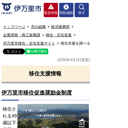
緊急情報
閲覧補助
探す
トップページ
市の組織
経済振興部
企業誘致・商工振興課
移住・定住促進
伊万里市移住・定住支援サイト
移住支援を調べる
(2026年4月1日更新)
移住支援情報
伊万里市移住促進奨励金制度
移住さ
れる49
歳以下