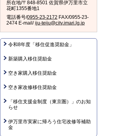
所在地/〒848-8501 佐賀県伊万里市立
花町1355番地1
電話番号/
0955-23-2172
FAX/0955-23-
2474 E-mail/
iju-teiju@city.imari.lg.jp
令和8年度「移住促進奨励金」
新築購入移住奨励金
空き家購入移住奨励金
空き家改修移住奨励金
「移住支援金制度（東京圏）」のお知
らせ
伊万里市実家に帰ろう住宅改修等補助
金