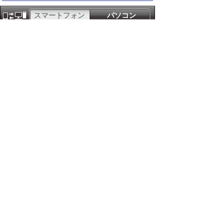
スマートフォン
パソコン
サイトマップ
プライバシーポリ
シー
サイトの考え方
サイトの使い方
リンク・著作権
ご意見・ご提案
伊万里市役所
法人番号
1000020412058
〒848-8501
佐賀県伊万里市立花町1355番地1
TEL
0955-23-2111
(代表)
FAX 0955-23-6113