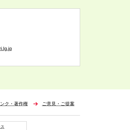
i.lg.jp
ンク・著作権
ご意見・ご提案
セス