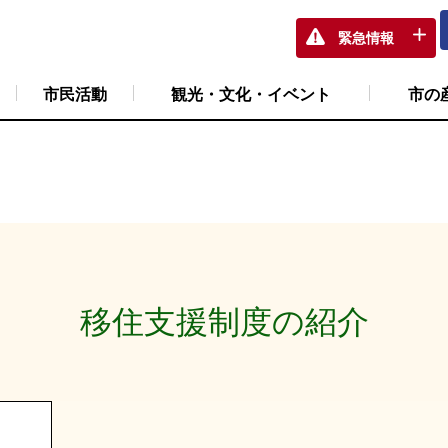
興部
企業誘致・商工振興課
移住・定住促進
伊万里市移
緊急情報
市民活動
観光・文化・イベント
市の
移住支援制度の紹介