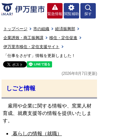
緊急情報
閲覧補助
探す
トップページ
市の組織
経済振興部
企業誘致・商工振興課
移住・定住促進
伊万里市移住・定住支援サイト
「仕事をさがす」情報を更新しました！
(2026年8月7日更新)
しごと情報
雇用や企業に関する情報や、窯業人材
育成、就農支援等の情報を提供いたしま
す。
暮らしの情報（就職）