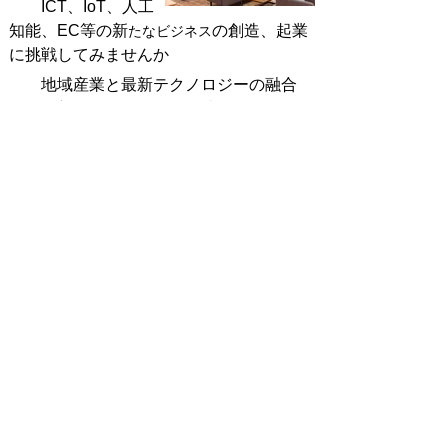
ICT、IoT、人工
知能、EC等の新
の創造、起業
たなビジネス
に挑戦してみませんか
地域産業と最新テクノロジーの融合
による新たなビジネスの創造など、
新たなしごと創りを支援します。
お問い合わせ先
企業誘致・商工振興課就活・移住支援
係
所在地/〒848-8501 佐賀県伊万里市立
花町1355番地1
電話番号/
0955-23-2172
FAX/0955-23-
2474 E-mail/
iju-teiju@city.imari.lg.jp