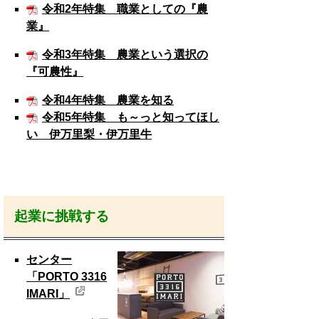
令和2年特集 職業としての『農
業』
令和3年特集 農業という選択の
『可農性』
令和4年特集 農業を知る
令和5年特集 も～っと知ってほし
い 伊万里梨・伊万里牛
起業に挑戦する
センター
「PORTO 3316
IMARI」