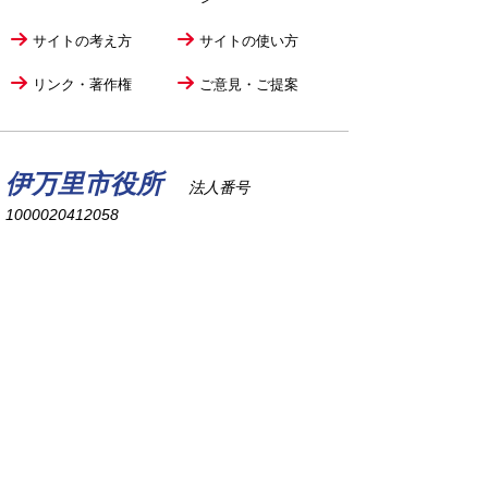
サイトの考え方
サイトの使い方
リンク・著作権
ご意見・ご提案
伊万里市役所
法人番号
1000020412058
〒848-8501
佐賀県伊万里市立花町1355番地1
TEL
0955-23-2111
(代表)
FAX 0955-23-6113
市役所本庁の開庁時間は
平日8時30分から17時15分までです。
毎週火曜日は証明書発行業務に関して19時まで
延長しておりますのでご利用ください。