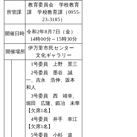
教育委員会 学校教育
所管課
課 学校教育課（0955-
23-3185）
令和2年8月7日（金）
開催日時
14時00分～15時30分
伊万里市民センター
開催場所
文化ギャラリー
1号委員 上野 景三
2号委員 墨谷 誠
一、吉永 浩伸、坂本
和人
3号委員 西 靖幸、
堀田 広隆、鍛冶 未華
【欠席1名】
4号委員 井手 幸江
【欠席1名】
5号委員 小杉 道