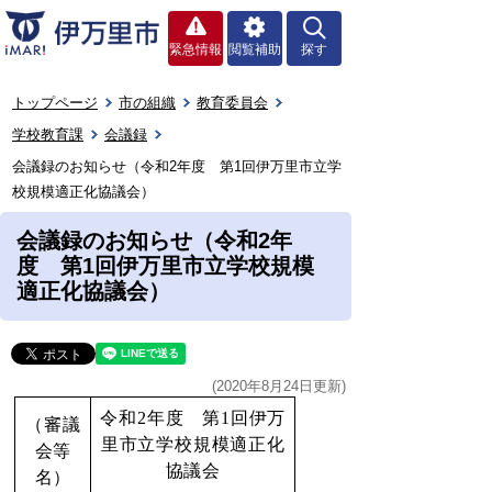
緊急情報
閲覧補助
探す
トップページ
市の組織
教育委員会
学校教育課
会議録
会議録のお知らせ（令和2年度 第1回伊万里市立学
校規模適正化協議会）
会議録のお知らせ（令和2年
度 第1回伊万里市立学校規模
適正化協議会）
(2020年8月24日更新)
令和2年度 第1回伊万
（審議
里市立学校規模適正化
会等
協議会
名）