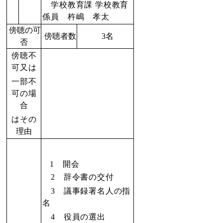
学校教育課 学校教育
係員 杵嶋 孝太
傍聴の可
傍聴者数
3名
否
傍聴不
可又は
一部不
可の場
合
は
その
理由
1
開会
2
辞令書の交付
3 議事録署名人の指
名
4 役員の選出