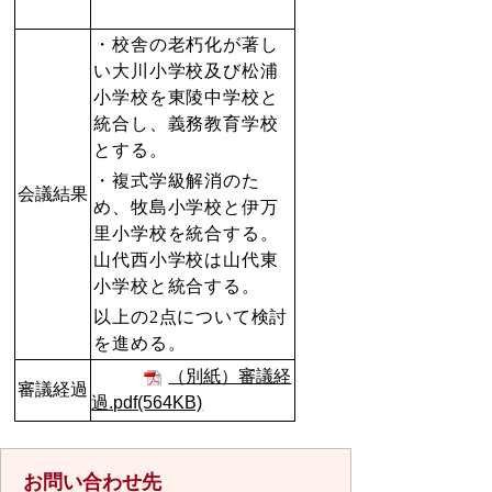
・校舎の老朽化が著し
い大川小学校及び松浦
小学校を東陵中学校と
統合し、義務教育学校
とする。
・複式学級解消のた
会議結果
め、牧島小学校と伊万
里小学校を統合する。
山代西小学校は山代東
小学校と統合する。
以上の2点について検討
を進める。
（別紙）審議経
審議経過
過.pdf(564KB)
お問い合わせ先