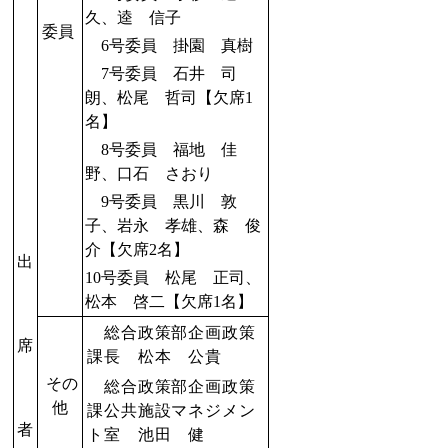
久、逵 信子
委員
6号委員 掛園 真樹
7号委員 石井 司
朗、松尾 哲司【欠席1
名】
8号委員 福地 佳
野、口石 さおり
9号委員 黒川 敦
子、
岩永 孝雄、森 俊
介【欠席2名】
出
10号委員 松尾 正司、
松本 啓二【欠席1名】
総合政策部企画政策
席
課長 松本 公貴
その
総合政策部企画政策
他
課公共施設マネジメン
者
ト室 池田 健