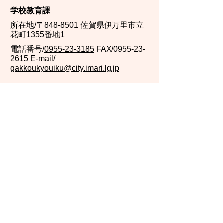
学校教育課
所在地/〒848-8501 佐賀県伊万里市立
花町1355番地1
電話番号/
0955-23-3185
FAX/0955-23-
2615 E-mail/
gakkoukyouiku@city.imari.lg.jp
回答が必要なお問い合わせは、こちらの「お問合わせ
先」へお問い合わせください。メールでお問い合わせ
の際は、氏名・住所・電話番号をご記入ください。
スマートフォンでご利用されている場合、Microsoft
Office用ファイルを閲覧できるアプリケーションが端
末にインストールされていないことがございます。そ
の場合、Microsoft Officeまたは無償のMicrosoft社製ビ
ューアーアプリケーションの入っているPC端末などを
ご利用し閲覧をお願い致します。
スマートフォン
パソコン