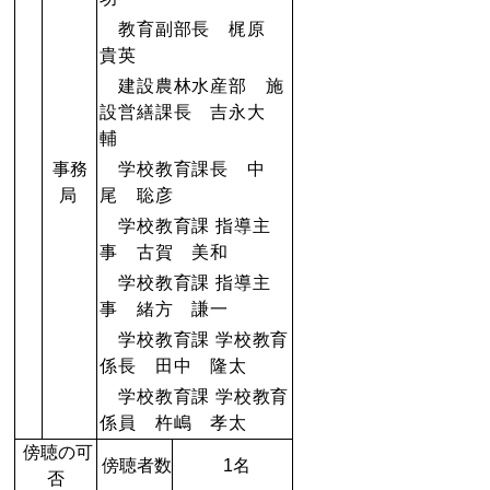
教育副部長 梶原
貴英
建設農林水産部 施
設営繕課長 吉永大
輔
事務
学校教育課長 中
局
尾 聡彦
学校教育課 指導主
事 古賀 美和
学校教育課 指導主
事 緒方 謙一
学校教育課 学校教育
係長 田中 隆太
学校教育課 学校教育
係員 杵嶋 孝太
傍聴の可
傍聴者数
1名
否