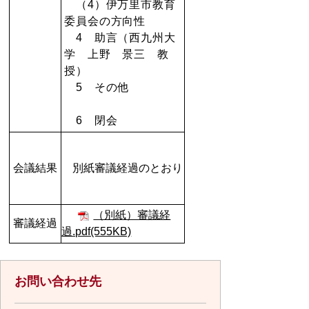
（4）伊万里市教育
委員会の方向性
4 助言（西九州大
学 上野 景三 教
授）
5 その他
6 閉会
会議結果
別紙審議経過のとおり
（別紙）審議経
審議経過
過.pdf(555KB)
お問い合わせ先