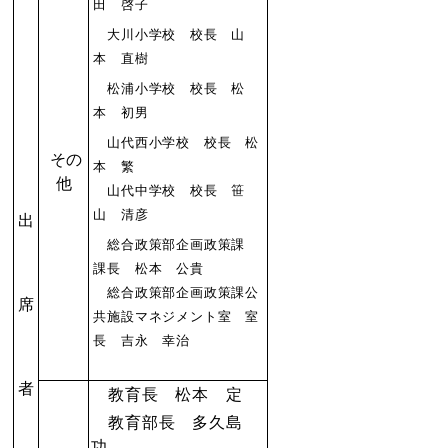
田 啓子
大川小学校 校長 山
本 直樹
松浦小学校 校長 松
本 初男
山代西小学校 校長 松
その
本 繁
他
山代中学校 校長 笹
山 清彦
出
総合政策部企画政策課
課長 松本 公貴
総合政策部企画政策課公
席
共施設マネジメント室 室
長 吉永 幸治
者
教育長 松本 定
教育部長 多久島
功