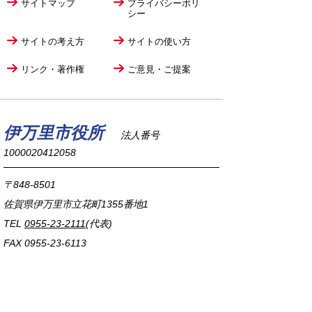
サイトマップ
プライバシーポリ
シー
サイトの考え方
サイトの使い方
リンク・著作権
ご意見・ご提案
伊万里市役所
法人番号
1000020412058
〒848-8501
佐賀県伊万里市立花町1355番地1
TEL
0955-23-2111
(代表)
FAX 0955-23-6113
市役所本庁の開庁時間は
平日8時30分から17時15分までです。
毎週火曜日は証明書発行業務に関して19時まで
延長しておりますのでご利用ください。