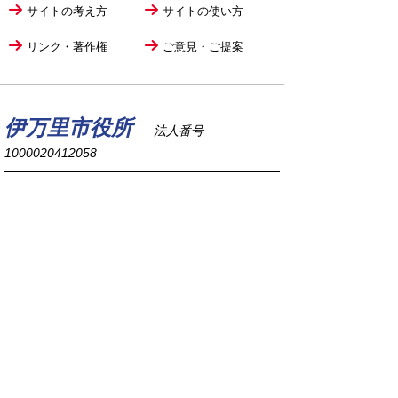
サイトの考え方
サイトの使い方
リンク・著作権
ご意見・ご提案
伊万里市役所
法人番号
1000020412058
〒848-8501
佐賀県伊万里市立花町1355番地1
TEL
0955-23-2111
(代表)
FAX 0955-23-6113
市役所本庁の開庁時間は
平日8時30分から17時15分までです。
毎週火曜日は証明書発行業務に関して19時まで
延長しておりますのでご利用ください。