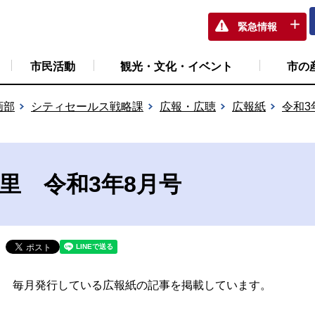
緊急情報
市民活動
観光・文化・イベント
市の
画部
シティセールス戦略課
広報・広聴
広報紙
令和3
万里 令和3年8月号
毎月発行している広報紙の記事を掲載しています。