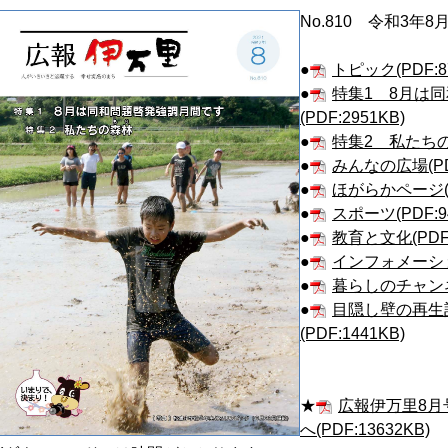
No.810 令和3年8
●
トピック(PDF:8
●
特集1 8月は
(PDF:2951KB)
●
特集2 私たちの森
●
みんなの広場(PDF
●
ほがらかページ(PD
●
スポーツ(PDF:9
●
教育と文化(PDF:
●
インフォメーション
●
暮らしのチャンネル
●
目隠し壁の再生
(PDF:1441KB)
★
広報伊万里8月
へ(PDF:13632KB)