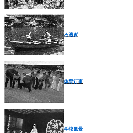
ろ漕ぎ
体育行事
学校風景