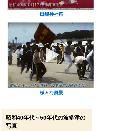
田嶋神社祭
様々な風景
昭和40年代～50年代の波多津の
写真