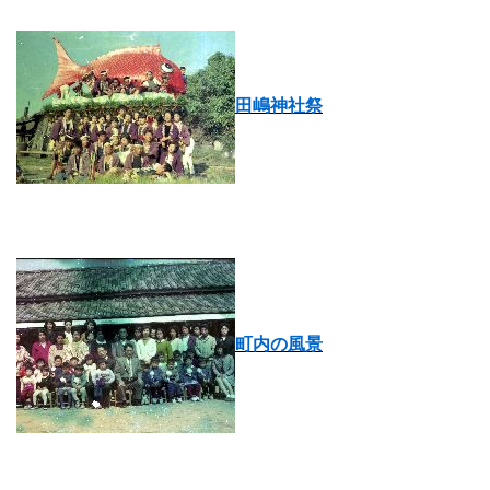
田嶋神社祭
町内の風景