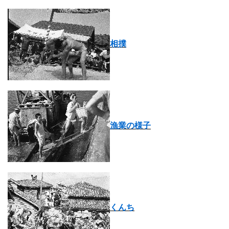
相撲
漁業の様子
くんち