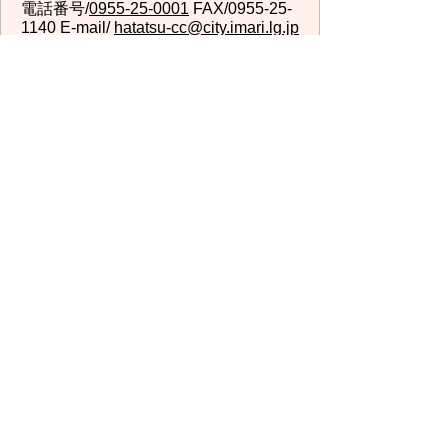
電話番号/
0955-25-0001
FAX/0955-25-
1140 E-mail/
hatatsu-cc@city.imari.lg.jp
回答が必要なお問い合わせは、こちらの「お問合わせ
先」へお問い合わせください。メールでお問い合わせ
の際は、氏名・住所・電話番号をご記入ください。
スマートフォン
パソコン
サイトマップ
プライバシーポリ
シー
サイトの考え方
サイトの使い方
リンク・著作権
ご意見・ご提案