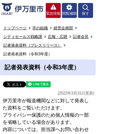
緊急情報
閲覧補助
探す
トップページ
市の組織
経営企画部
シティセールス戦略課
広報・広聴
記者会見
記者発表資料（プレスリリース）
記者発表資料（令和3年度）
記者発表資料（令和3年度）
(2022年3月31日更新)
伊万里市が報道機関などに対して発表し
た資料をご覧いただけます。
プライバシー保護のため個人情報の一部
を省略している場合があります。
内容については、担当課へお問い合わせ