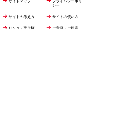
サイトマップ
プライバシーポリ
シー
サイトの考え方
サイトの使い方
リンク・著作権
ご意見・ご提案
伊万里市役所
法人番号
1000020412058
〒848-8501
佐賀県伊万里市立花町1355番地1
TEL
0955-23-2111
(代表)
FAX 0955-23-6113
市役所本庁の開庁時間は
平日8時30分から17時15分までです。
毎週火曜日は証明書発行業務に関して19時まで
延長しておりますのでご利用ください。