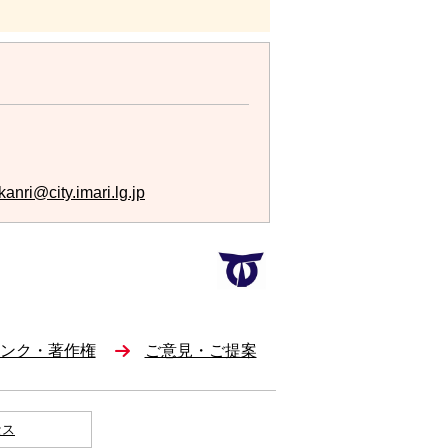
anri@city.imari.lg.jp
ンク・著作権
ご意見・ご提案
セス