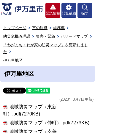
緊急情報
閲覧補助
探す
トップページ
市の組織
総務部
防災危機管理課
災害・緊急
ハザードマップ
「わがまち・わが家の防災マップ」を更新しまし
た
伊万里地区
伊万里地区
(2023年3月7日更新)
地域防災マップ（東新
町）.pdf(7270KB)
地域防災マップ（仲町）.pdf(7273KB)
地域防災マップ（幸善