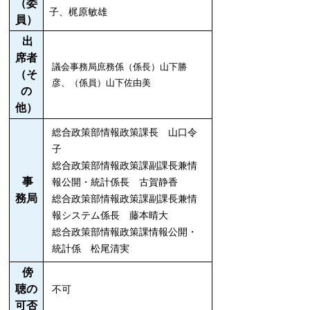
（委
子、梶原敏雄
員）
出
席者
議会事務局庶務係（係長）山下勝
（そ
彦、
（係員）山下佐由美
の
他）
総合政策部情報政策課長 山口令
子
総合政策部情報政策課副課長兼情
事
報公開・統計係長 古賀静香
務局
総合政策部情報政策課副課長兼情
報システム係長 藤本晴大
総合政策部情報政策課情報公開・
統計係 松尾清実
傍
聴の
不可
可否