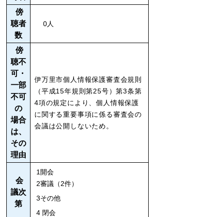
傍
聴者
0人
数
傍
聴不
可・
伊万里市個人情報保護審査会規則
一部
（平成15年規則第25号）第3条第
不可
4項の規定により、個人情報保護
の
に関する重要事項に係る審査会の
場合
会議は公開しないため。
は、
その
理由
1開会
会
2審議（2件）
議次
3その他
第
4 閉会