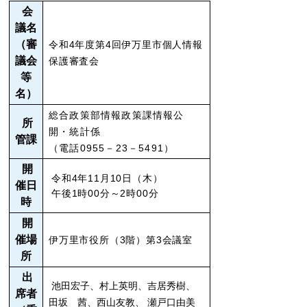
会
議名
（審
令和4年度第4回伊万里市個人情報
議会
保護審査会
等
名）
総合政策部情報政策課情報公
所
開・統計係
管課
（電話0955－23－5491）
開
令和4年11月10日（木）
催日
午後1時00分～2時00分
時
開
催場
伊万里市役所（3階）第3会議室
所
出
池田宏子、村上英明、吉居秀樹、
席者
田坂 茜、
西山友教、
瀬戸口由美