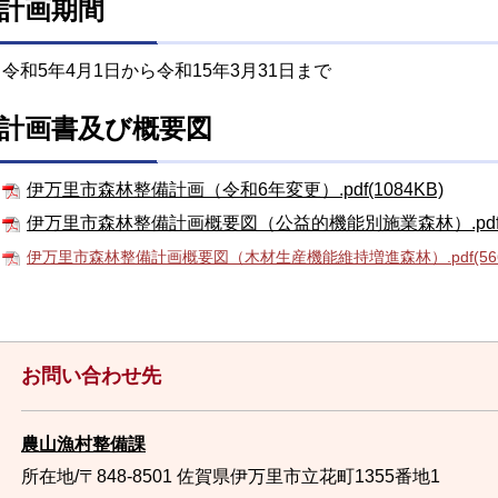
計画期間
令和5年4月1日から令和15年3月31日まで
計画書及び概要図
伊万里市森林整備計画（令和6年変更）.pdf(1084KB)
伊万里市森林整備計画概要図（公益的機能別施業森林）.pdf(5
伊万里市森林整備計画概要図（木材生産機能維持増進森林）.pdf(566
お問い合わせ先
農山漁村整備課
所在地/〒848-8501 佐賀県伊万里市立花町1355番地1