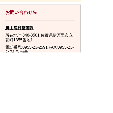
お問い合わせ先
農山漁村整備課
所在地/〒848-8501 佐賀県伊万里市立
花町1355番地1
電話番号/
0955-23-2591
FAX/0955-23-
2474 E-mail/
nousangyoson@city.imari.lg.jp
スマートフォンでご利用されている場合、Microsoft
Office用ファイルを閲覧できるアプリケーションが端
末にインストールされていないことがございます。そ
の場合、Microsoft Officeまたは無償のMicrosoft社製ビ
ューアーアプリケーションの入っているPC端末などを
ご利用し閲覧をお願い致します。
スマートフォン
パソコン