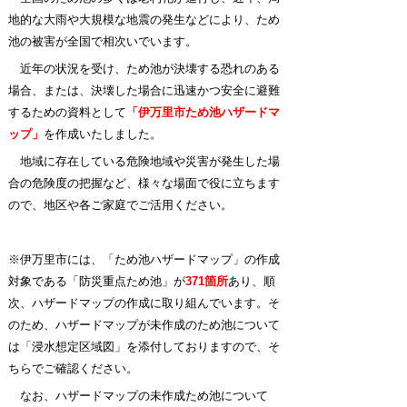
地的な大雨や大規模な地震の発生などにより、ため
池の被害が全国で相次いでいます。
近年の状況を受け、ため池が決壊する恐れのある
場合、または、決壊した場合に迅速かつ安全に避難
するための資料として
「伊万里市ため池ハザードマ
ップ」
を作成いたしました。
地域に存在している危険地域や災害が発生した場
合の危険度の把握など、様々な場面で役に立ちます
ので、地区や各ご家庭でご活用ください。
※伊万里市には、「ため池ハザードマップ」の作成
対象である
「防災重点ため池」
が
371箇所
あり、順
次、ハ
ザード
マッ
プの作成に取り組んでいます。そ
のため、ハザードマップが未作成のため池について
は「浸水想定区域
図」を添
付し
ておりますので、そ
ちらでご確認ください。
なお、ハザードマップの未作成ため池について