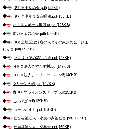
◆
伊万里手話の会.pdf(153KB)
◆
伊万里少年少女合唱団.pdf(135KB)
◆
いまりスポーツ振興会.pdf(128KB)
◆
伊万里太鼓の会.pdf(156KB)
◆
伊万里地区認知症の人とその家族の会 ひま
わり会.pdf(172KB)
◆
いまり（菜の花）の会.pdf(148KB)
◆
ＮＰＯ法人こすもす村.pdf(147KB)
◆
ＮＰＯ法人デイリーエール.pdf(146KB)
◆
クリーンの環.pdf(147KB)
◆
古伊万里ライオンズクラブ.pdf(153KB)
◆
このびば.pdf(139KB)
◆
コールいまり.pdf(151KB)
◆
社会福祉法人 小麦の家福祉会.pdf(308KB)
◆
社会福祉法人 桑梓舎.pdf(160KB)