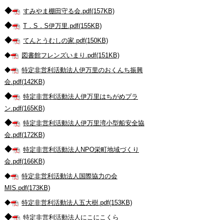
◆
すみやま棚田守る会.pdf(157KB)
◆
T．S．S伊万里.pdf(155KB)
◆
てんとうむしの家.pdf(150KB)
◆
図書館フレンズいまり.pdf(151KB)
◆
特定非営利活動法人伊万里のおくんち振興
会.pdf(142KB)
◆
特定非営利活動法人伊万里はちがめプラ
ン.pdf(165KB)
◆
特定非営利活動法人伊万里湾小型船安全協
会.pdf(172KB)
◆
特定非営利活動法人NPO栄町地域づくり
会.pdf(166KB)
◆
特定非営利活動法人国際協力の会
MIS.pdf(173KB)
◆
特定非営利活動法人五大樹.pdf(153KB)
◆
特定非営利活動法人にこにこくら