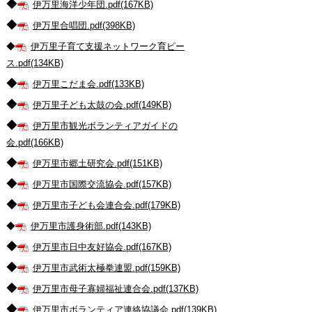
◆
伊万里海洋少年団.pdf(167KB)
◆
伊万里合唱団.pdf(398KB)
◆
伊万里子育て支援ネットワーク育ピー
ス.pdf(134KB)
◆
伊万里こだま会.pdf(133KB)
◆
伊万里子ども太鼓の会.pdf(149KB)
◆
伊万里市観光ボランティアガイドの
会.pdf(166KB)
◆
伊万里市郷土研究会.pdf(151KB)
◆
伊万里市国際交流協会.pdf(157KB)
◆
伊万里市子ども会連合会.pdf(179KB)
◆
伊万里市護身術部.pdf(143KB)
◆
伊万里市日中友好協会.pdf(167KB)
◆
伊万里市武術太極拳連盟.pdf(159KB)
◆
伊万里市母子寡婦福祉連合会.pdf(137KB)
◆
伊万里市ボランティア連絡協議会.pdf(139KB)