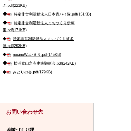
ぶ.pdf(221KB)
◆
特定非営利活動法人日本青バイ隊.pdf(151KB)
◆
特定非営利活動法人まちづくり伊萬
里.pdf(171KB)
◆
特定非営利活動法人まちづくり波多
津.pdf(293KB)
◆
necinoWaいまり.pdf(145KB)
◆
松浦党山之寺史跡顕彰会.pdf(242KB)
◆
みどりの会.pdf(179KB)
お問い合わせ先
地域づくり課