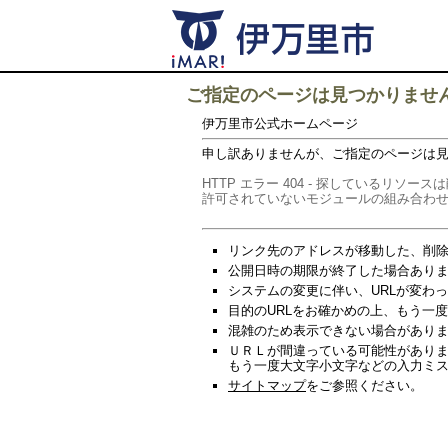
ご指定のページは見つかりませ
伊万里市公式ホームページ
申し訳ありませんが、ご指定のページは
HTTP エラー 404 - 探している
許可されていないモジュールの組み合わ
リンク先のアドレスが移動した、削
公開日時の期限が終了した場合あり
システムの変更に伴い、URLが変わ
目的のURLをお確かめの上、もう一
混雑のため表示できない場合があります
ＵＲＬが間違っている可能性があり
もう一度大文字小文字などの入力ミ
サイトマップ
をご参照ください。