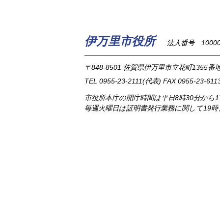
伊万里市役所
法人番号 100002
〒848-8501
佐賀県伊万里市立花町1355番地
TEL
0955-23-2111
(代表)
FAX 0955-23-611
市役所本庁の開庁時間は
平日8時30分から
毎週火曜日は証明書発行業務に関して19