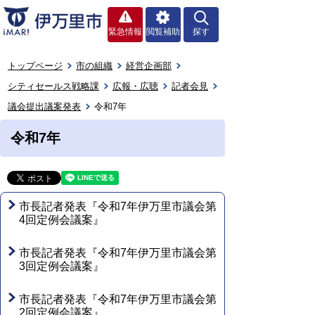
緊急情報
閲覧補助
探す
トップページ
市の組織
経営企画部
シティセールス戦略課
広報・広聴
記者会見
議会提出議案発表
令和7年
令和7年
市長記者発表『令和7年伊万里市議会第
4回定例会議案』
市長記者発表『令和7年伊万里市議会第
3回定例会議案』
市長記者発表『令和7年伊万里市議会第
2回定例会議案』