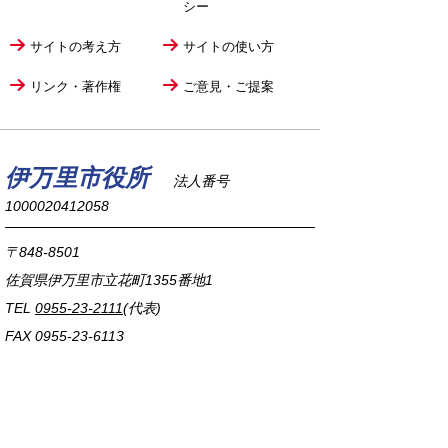
シー
サイトの考え方
サイトの使い方
リンク・著作権
ご意見・ご提案
伊万里市役所
法人番号
1000020412058
〒848-8501
佐賀県伊万里市立花町1355番地1
TEL
0955-23-2111
(代表)
FAX 0955-23-6113
市役所本庁の開庁時間は
平日8時30分から17時15分までです。
毎週火曜日は証明書発行業務に関して19時まで
延長しておりますのでご利用ください。