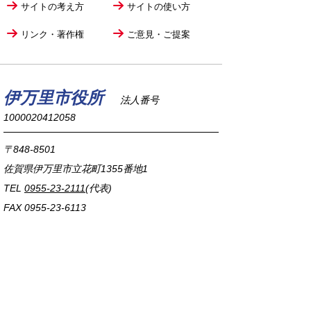
サイトの考え方
サイトの使い方
リンク・著作権
ご意見・ご提案
伊万里市役所
法人番号
1000020412058
〒848-8501
佐賀県伊万里市立花町1355番地1
TEL
0955-23-2111
(代表)
FAX 0955-23-6113
市役所本庁の開庁時間は
平日8時30分から17時15分までです。
毎週火曜日は証明書発行業務に関して19時まで
延長しておりますのでご利用ください。