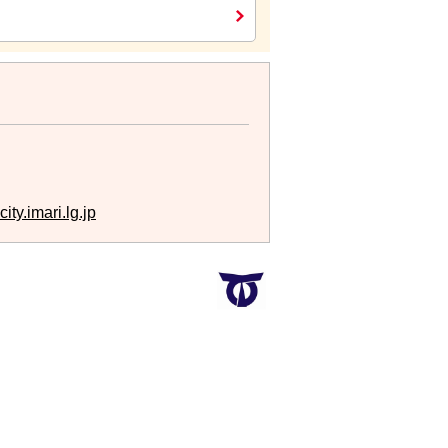
ty.imari.lg.jp