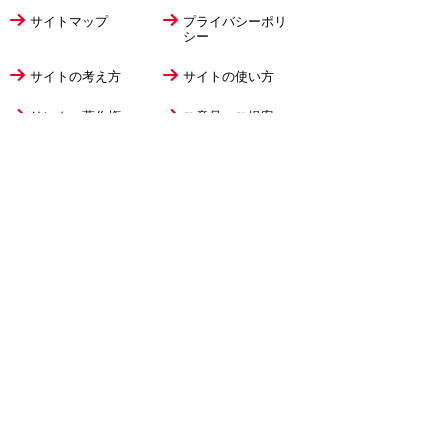
サイトマップ
プライバシーポリ
シー
サイトの考え方
サイトの使い方
リンク・著作権
ご意見・ご提案
伊万里市役所
法人番号
1000020412058
〒848-8501
佐賀県伊万里市立花町1355番地1
TEL
0955-23-2111
(代表)
FAX 0955-23-6113
市役所本庁の開庁時間は
平日8時30分から17時15分までです。
毎週火曜日は証明書発行業務に関して19時まで