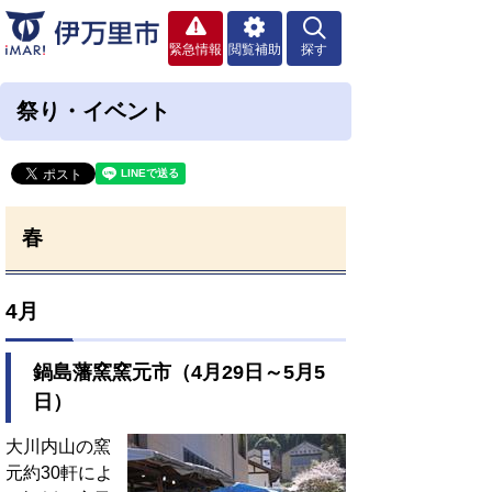
緊急情報
閲覧補助
探す
祭り・イベント
春
4月
鍋島藩窯窯元市（4月29日～5月5
日）
大川内山の窯
元約30軒によ