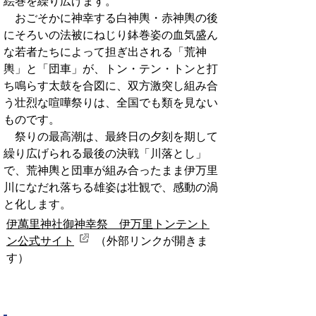
絵巻を繰り広げます。
おごそかに神幸する白神輿・赤神輿の後
にそろいの法被にねじり鉢巻姿の血気盛ん
な若者たちによって担ぎ出される「荒神
輿」と「団車」が、トン・テン・トンと打
ち鳴らす太鼓を合図に、双方激突し組み合
う壮烈な喧嘩祭りは、全国でも類を見ない
ものです。
祭りの最高潮は、最終日の夕刻を期して
繰り広げられる最後の決戦「川落とし」
で、荒神輿と団車が組み合ったまま伊万里
川になだれ落ちる雄姿は壮観で、感動の渦
と化します。
伊萬里神社御神幸祭 伊万里トンテント
ン公式サイト
（外部リンクが開きま
す）