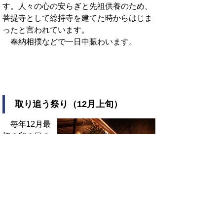
す。人々の心の安らぎと先祖供養のため、
菩提寺として総持寺を建てた時からはじま
ったと言われています。
奉納相撲などで一日中賑わいます。
取り追う祭り（12月上旬）
毎年12月最
初の卯の日の
前夜に、二里
町大里の神之
原八幡宮（か
みのはらはち
まんぐう）で行われています。 まず「会
所（えいしょ）」（祭り組の当番家）で、
新米を神社のそばの神聖な水で調理し、息