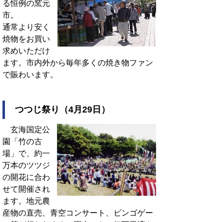
る恒例の窯元
市。
通常より安く
焼物をお買い
求めいただけ
ます。市内外から毎年多くの焼き物ファン
で賑わいます。
つつじ祭り（4月29日）
玄海国定公
園「竹の古
場」で、約一
万本のツツジ
の開花に合わ
せて開催され
ます。地元農
産物の直売、青空コンサート、ビンゴゲー