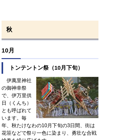
秋
10月
トンテントン祭（10月下旬）
伊萬里神社
の御神幸祭
で、伊万里供
日（くんち）
とも呼ばれて
います。毎
年、秋たけなわの10月下旬の3日間、街は
花笹などで祭り一色に染まり、勇壮な合戦