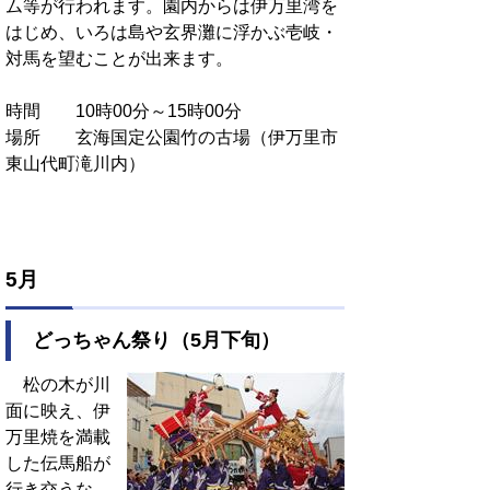
ム等が行われます。園内からは伊万里湾を
はじめ、いろは島や玄界灘に浮かぶ壱岐・
対馬を望むことが出来ます。
時間 10時00分～15時00分
場所 玄海国定公園竹の古場（伊万里市
東山代町滝川内）
5月
どっちゃん祭り（5月下旬）
松の木が川
面に映え、伊
万里焼を満載
した伝馬船が
行き交うな