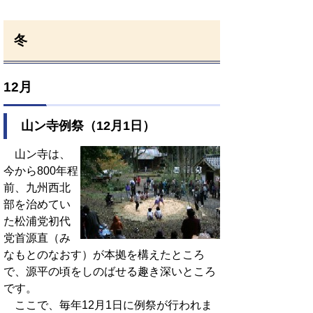
冬
12月
山ン寺例祭（12月1日）
山ン寺は、
今から800年程
前、九州西北
部を治めてい
た松浦党初代
党首源直（み
なもとのなおす）が本拠を構えたところ
で、源平の頃をしのばせる趣き深いところ
です。
ここで、毎年12月1日に例祭が行われま