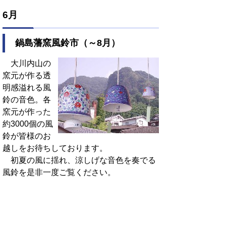
6月
鍋島藩窯風鈴市（～8月）
大川内山の
窯元が作る透
明感溢れる風
鈴の音色。各
窯元が作った
約3000個の風
鈴が皆様のお
越しをお待ちしております。
初夏の風に揺れ、涼しげな音色を奏でる
風鈴を是非一度ご覧ください。