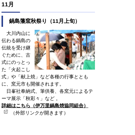
11月
鍋島藩窯秋祭り（11月上旬
）
大川内山に
伝わる鍋島の
伝統を受け継
ぐために、古
式にのっとっ
た「火起こし
式」や「献上焼」など各種の行事ととも
に、窯元市も開催されます。
日峯社奉納式、筆供養、各窯元によるテ
ーマ展示「秋彩々」など 。
詳細はこちら（伊万里鍋島焼協同組合）
（外部リンクが開きます）