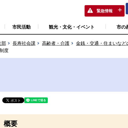
緊急情報
市民活動
観光・文化・イベント
市の
祉部
長寿社会課
高齢者・介護
金銭・交通・住まいなど
制度
概要