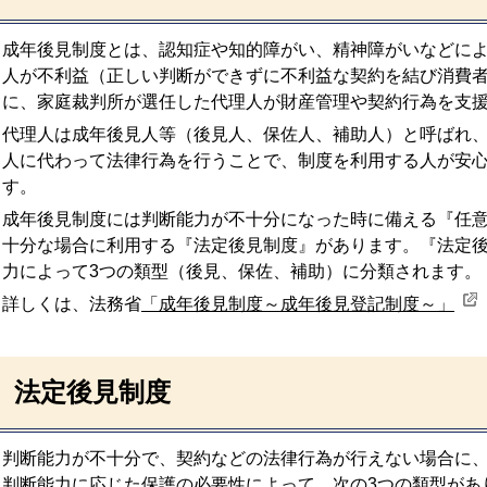
成年後見制度とは、認知症や知的障がい、精神障がいなどに
人が不利益（正しい判断ができずに不利益な契約を結び消費
に、家庭裁判所が選任した代理人が財産管理や契約行為を支
代理人は成年後見人等（後見人、保佐人、補助人）と呼ばれ
人に代わって法律行為を行うことで、制度を利用する人が安
す。
成年後見制度には判断能力が不十分になった時に備える『任
十分な場合に利用する『法定後見制度』があります。『法定
力によって3つの類型（後見、保佐、補助）に分類されます。
詳しくは、法務省
「成年後見制度～成年後見登記制度～」
法定後見制度
判断能力が不十分で、契約などの法律行為が行えない場合に
判断能力に応じた保護の必要性によって、次の3つの類型があ