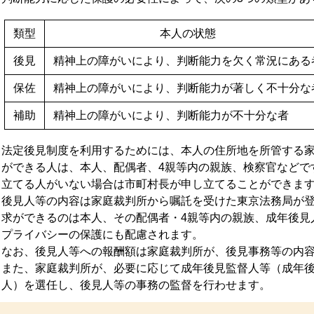
類型
本人の状態
後見
精神上の障がいにより、判断能力を欠く常況にある
保佐
精神上の障がいにより、判断能力が著しく不十分な
補助
精神上の障がいにより、判断能力が不十分な者
法定後見制度を利用するためには、本人の住所地を所管する
ができる人は、本人、配偶者、4親等内の親族、検察官などで
立てる人がいない場合は市町村長が申し立てることができま
後見人等の内容は家庭裁判所から嘱託を受けた東京法務局が
求ができるのは本人、その配偶者・4親等内の親族、成年後見
プライバシーの保護にも配慮されます。
なお、後見人等への報酬額は家庭裁判所が、後見事務等の内
また、家庭裁判所が、必要に応じて成年後見監督人等（成年
人）を選任し、後見人等の事務の監督を行わせます。