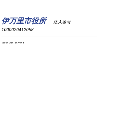
伊万里市役所
法人番号
1000020412058
〒848-8501
佐賀県伊万里市立花町1355番地1
TEL
0955-23-2111
(代表)
FAX 0955-23-6113
市役所本庁の開庁時間は
平日8時30分から17時15分までです。
毎週火曜日は証明書発行業務に関して19時まで
延長しておりますのでご利用ください。
市役所へのアクセス