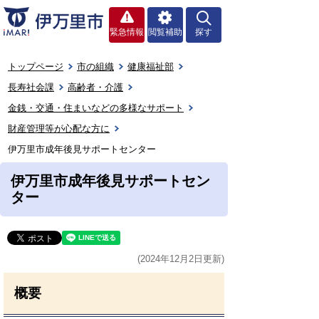
緊急情報
閲覧補助
探す
トップページ
市の組織
健康福祉部
長寿社会課
高齢者・介護
金銭・交通・住まいなどの多様なサポート
財産管理等が心配な方に
伊万里市成年後見サポートセンター
伊万里市成年後見サポートセン
ター
(2024年12月2日更新)
概要