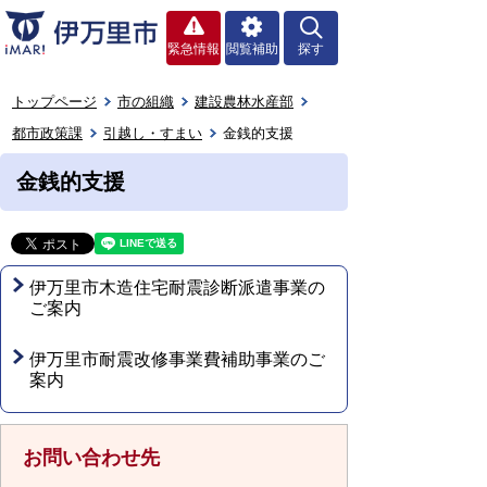
緊急情報
閲覧補助
探す
トップページ
市の組織
建設農林水産部
都市政策課
引越し・すまい
金銭的支援
金銭的支援
伊万里市木造住宅耐震診断派遣事業の
ご案内
伊万里市耐震改修事業費補助事業のご
案内
お問い合わせ先