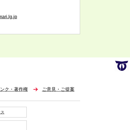
ari.lg.jp
ンク・著作権
ご意見・ご提案
セス