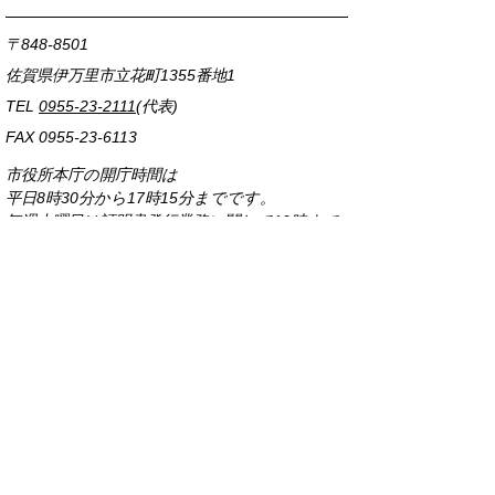
〒848-8501
佐賀県伊万里市立花町1355番地1
TEL
0955-23-2111
(代表)
FAX 0955-23-6113
市役所本庁の開庁時間は
平日8時30分から17時15分までです。
毎週火曜日は証明書発行業務に関して19時まで
延長しておりますのでご利用ください。
市役所へのアクセス
各課連絡先
お問い合わせ