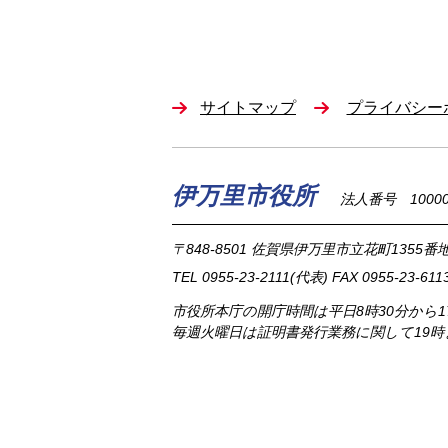
サイトマップ
プライバシー
伊万里市役所
法人番号 100002
〒848-8501
佐賀県伊万里市立花町1355番地
TEL
0955-23-2111
(代表)
FAX 0955-23-611
市役所本庁の開庁時間は
平日8時30分から
毎週火曜日は証明書発行業務に関して19