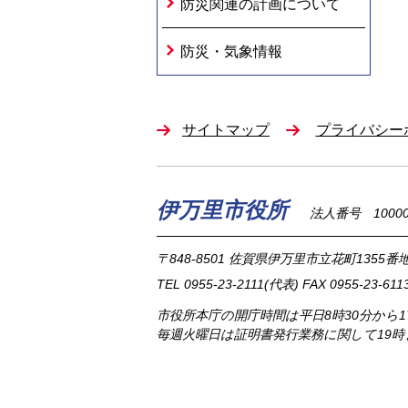
防災関連の計画について
防災・気象情報
サイトマップ
プライバシー
伊万里市役所
法人番号 100002
〒848-8501
佐賀県伊万里市立花町1355番地
TEL
0955-23-2111
(代表)
FAX 0955-23-611
市役所本庁の開庁時間は
平日8時30分から
毎週火曜日は証明書発行業務に関して19