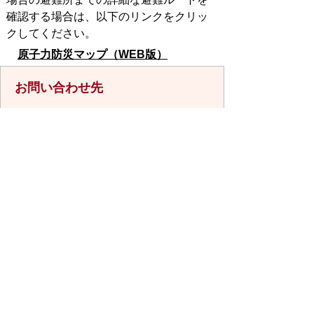
確認する場合は、以下のリンクをクリッ
クしてください。
原子力防災マップ（WEB版）
お問い合わせ先
防災危機管理課
所在地/〒848-8501 佐賀県伊万里市立
花町1355番地1
電話番号/
0955-23-2130
FAX/0955-23-
8684 E-mail/
bousai@city.imari.lg.jp
回答が必要なお問い合わせは、こちらの「お問合わせ
先」へお問い合わせください。メールでお問い合わせ
の際は、氏名・住所・電話番号をご記入ください。
スマートフォンでご利用されている場合、Microsoft