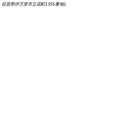
佐賀県伊万里市立花町1355番地1
TEL
0955-23-2111
(代表)
FAX 0955-23-6113
市役所本庁の開庁時間は
平日8時30分から17時15分までです。
毎週火曜日は証明書発行業務に関して19時まで
延長しておりますのでご利用ください。
市役所へのアクセス
各課連絡先
お問い合わせ