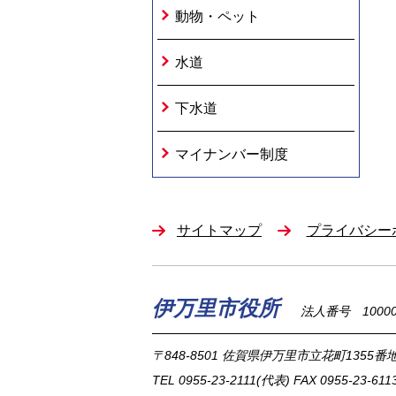
動物・ペット
水道
下水道
マイナンバー制度
サイトマップ
プライバシー
伊万里市役所
法人番号 100002
〒848-8501
佐賀県伊万里市立花町1355番地
TEL
0955-23-2111
(代表)
FAX 0955-23-611