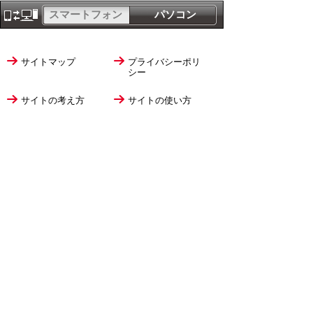
スマートフォン
パソコン
サイトマップ
プライバシーポリ
シー
サイトの考え方
サイトの使い方
リンク・著作権
ご意見・ご提案
伊万里市役所
法人番号
1000020412058
〒848-8501
佐賀県伊万里市立花町1355番地1
TEL
0955-23-2111
(代表)
FAX 0955-23-6113