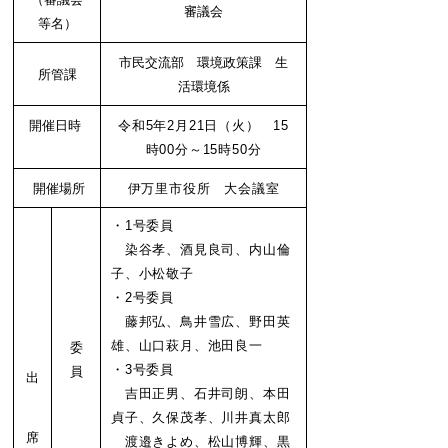
審議会
等名）
市民交流部 環境政策課 生
所管課
活環境係
開催日時
令和5年2月21日（火） 15
時00分～15時50分
開催場所
伊万里市役所 大会議室
・1号委員
染谷孝、酒見良司、内山倫
子、小松敬子
・2号委員
藤邦弘、鳥井雪広、野田英
雄、山口萩月、池田良一
委
・3号委員
員
出
吉田正男、石井司朗、本田
貞子、久保茂孝、川井真太郎
席
渡邉きよめ、松山博輝、黒