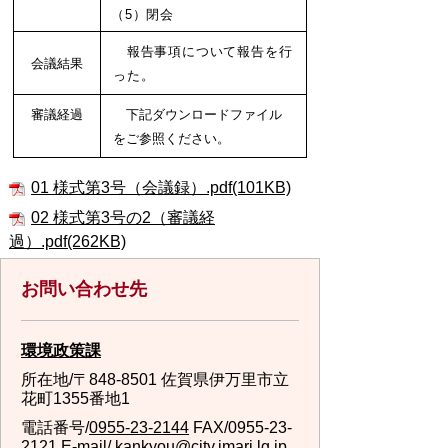
（5）閉会
報告事項について報告を行
会議結果
った。
審議経過
下記ダウンロードファイル
をご参照ください。
01 様式第3号（会議録）.pdf(101KB)
02 様式第3号の2（審議経
過）.pdf(262KB)
お問い合わせ先
環境政策課
所在地/〒848-8501 佐賀県伊万里市立
花町1355番地1
電話番号/
0955-23-2144
FAX/0955-23-
2121 E-mail/
kankyou@city.imari.lg.jp