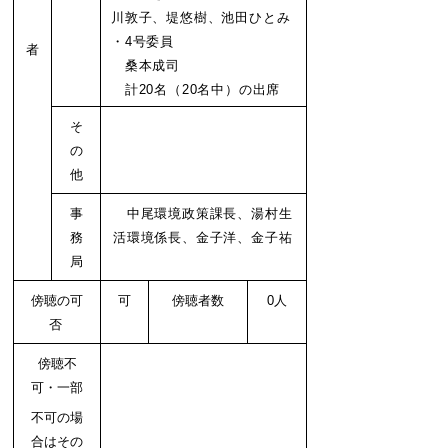
川敦子、堤悠樹、池田ひとみ
・4号委員
者
桑本成司
計20名（20名中）の出席
そ
の
他
事
中尾環境政策課長、湯村生
務
活環境係長、金子洋、金子祐
局
傍聴の可
可
傍聴者数
0人
否
傍聴不
可・一部
不可の場
合はその