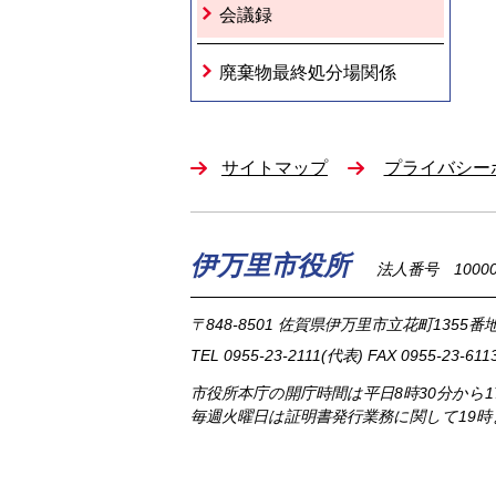
会議録
廃棄物最終処分場関係
サイトマップ
プライバシー
伊万里市役所
法人番号 100002
〒848-8501
佐賀県伊万里市立花町1355番地
TEL
0955-23-2111
(代表)
FAX 0955-23-611
市役所本庁の開庁時間は
平日8時30分から
毎週火曜日は証明書発行業務に関して19