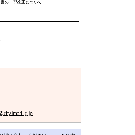
全協定細目書の一部改正について
。
city.imari.lg.jp