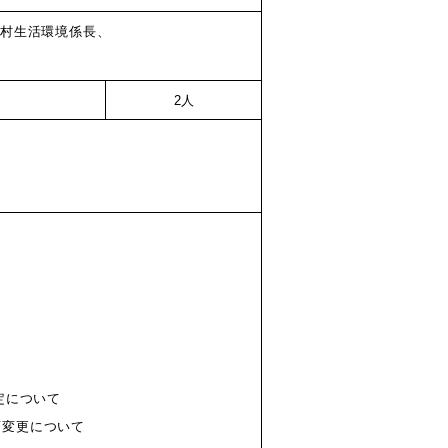
村生活環境係長、
2人
定について
画変更について