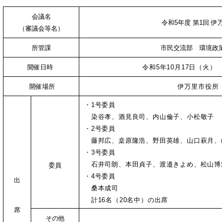
会議名
令和5年度 第1回 
（審議会等名）
所管課
市民交流部 環境政
開催日時
令和5年10月17日（火） 
開催場所
伊万里市役所
・1号委員
染谷孝、酒見良司、内山倫子、小松敬子
・2号委員
藤邦広、桒原隆浩、野田英雄、山口萩月、
・3号委員
石井司朗、本田貞子、渡邉きよめ、松山博
委員
・4号委員
出
桑本成司
計16名（20名中）の出席
席
その他