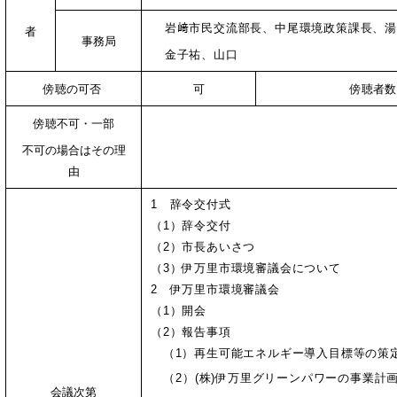
岩﨑市民交流部長、中尾環境政策課長、湯
者
事務局
金子祐、山口
傍聴の可否
可
傍聴者数
傍聴不可・一部
不可の場合はその理
由
1 辞令交付式
（1）辞令交付
（2）市長あいさつ
（3）伊万里市環境審議会について
2 伊万里市環境審議会
（1）開会
（2）報告事項
（
1）再生可能エネルギー導入目標等の策
（2）(株)伊万里グリーンパワーの事業計
会議次第