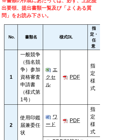
※書類の作成にあたっては、必ず、上記提
出要領、提出書類一覧及び「よくある質
問」をお読み下さい。
指
定・
No.
書類名
様式DL
任
意
一般競争
（指名競
指
争）参加
エ
定
1
資格審査
クセ
PDF
様
申請書
ル
式
（様式第
1号）
指
ワ
定
使用印鑑
PDF
ード
様
2
届兼委任
式
状