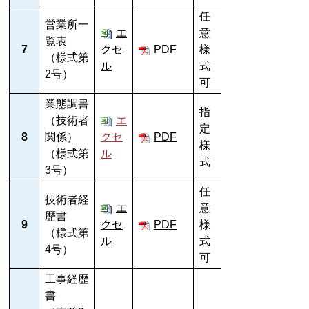
任
営業所一
エ
意
覧表
7
クセ
PDF
様
（様式第
ル
式
2号）
可
業態調書
指
（技術者
エ
定
8
関係）
クセ
PDF
様
（様式第
ル
式
3号）
任
技術者経
エ
意
歴書
9
クセ
PDF
様
（様式第
ル
式
4号）
可
工事経歴
書