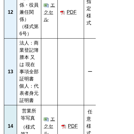
指
係・役員
エ
定
12
兼任関
クセ
PDF
様
係）
ル
式
（様式第
6号）
法人：商
業登記簿
謄本 又
は 現在
13
事項全部
ー
証明書
個人：代
表者身元
証明書
営業所
任
等写真
エ
意
14
クセ
PDF
様
（様式
ル
式