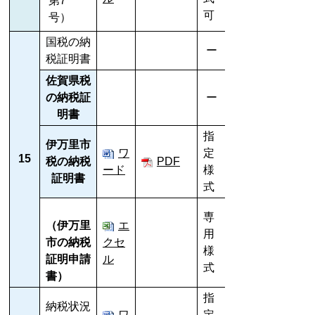
第7
可
号）
国税の納
ー
税証明書
佐賀県税
の納税証
ー
明書
指
伊万里市
ワ
定
15
税の納税
PDF
ード
様
証明書
式
専
（伊万里
エ
用
市の納税
クセ
様
証明申請
ル
式
書）
指
納税状況
ワ
定