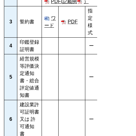
PDF(記載例
）
指
ワ
定
3
誓約書
PDF
ード
様
式
印鑑登録
4
ー
証明書
経営規模
等評価決
定通知
5
ー
書・総合
評定値通
知書
建設業許
可証明書
6
又は 許
ー
可通知
書