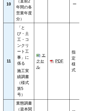
（直前2
10
ー
年間の各
営業年度
分）
「と
び・土
工・コ
ンクリ
ート工
指
エ
事」に
定
11
クセ
PDF
係る
様
ル
式
施工実
績調書
（様式
第5
号）
業態調書
（資本関