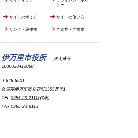
サイトマップ
プライバシーポリ
シー
サイトの考え方
サイトの使い方
リンク・著作権
ご意見・ご提案
伊万里市役所
法人番号
1000020412058
〒848-8501
佐賀県伊万里市立花町1355番地1
TEL
0955-23-2111
(代表)
FAX 0955-23-6113
市役所本庁の開庁時間は
平日8時30分から17時15分までです。
毎週火曜日は証明書発行業務に関して19時まで
延長しておりますのでご利用ください。