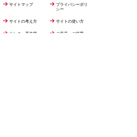
サイトマップ
プライバシーポリ
シー
サイトの考え方
サイトの使い方
リンク・著作権
ご意見・ご提案
伊万里市役所
法人番号
1000020412058
〒848-8501
佐賀県伊万里市立花町1355番地1
TEL
0955-23-2111
(代表)
FAX 0955-23-6113
市役所本庁の開庁時間は
平日8時30分から17時15分までです。
毎週火曜日は証明書発行業務に関して19時まで