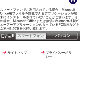
スマートフォンでご利用されている場合、Microsoft
Office用ファイルを閲覧できるアプリケーションが端
末にインストールされていないことがございます。そ
の場合、Microsoft Officeまたは無償のMicrosoft社製ビ
ューアーアプリケーションの入っているPC端末などを
ご利用し閲覧をお願い致します。
スマートフォン
パソコン
サイトマップ
プライバシーポリ
シー
サイトの考え方
サイトの使い方
リンク・著作権
ご意見・ご提案
伊万里市役所
法人番号
1000020412058