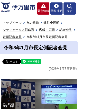
緊急情報
閲覧補助
探す
トップページ
市の組織
経営企画部
シティセールス戦略課
広報・広聴
記者会見
定例記者会見
令和8年1月市長定例記者会見
令和8年1月市長定例記者会見
(2026年1月7日更新)