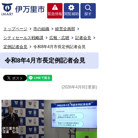
緊急情報
閲覧補助
探す
トップページ
市の組織
経営企画部
シティセールス戦略課
広報・広聴
記者会見
定例記者会見
令和8年4月市長定例記者会見
令和8年4月市長定例記者会見
(2026年4月8日更新)