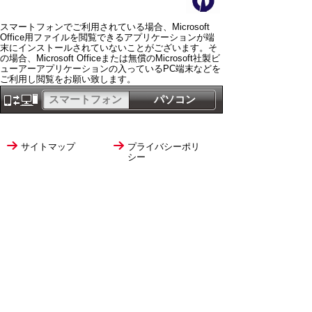
スマートフォンでご利用されている場合、Microsoft
Office用ファイルを閲覧できるアプリケーションが端
末にインストールされていないことがございます。そ
の場合、Microsoft Officeまたは無償のMicrosoft社製ビ
ューアーアプリケーションの入っているPC端末などを
ご利用し閲覧をお願い致します。
スマートフォン
パソコン
サイトマップ
プライバシーポリ
シー
サイトの考え方
サイトの使い方
リンク・著作権
ご意見・ご提案
伊万里市役所
法人番号
1000020412058