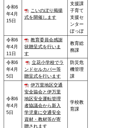
支援課
令和6
こいのぼり掲揚
子育て
年4月
式を開催します
支援セ
15日
ンター
ぽっぽ
令和6
教育委員会感謝
教育総
年4月
状贈呈式を行いま
務課
11日
す
令和6
立花小学校でラ
防災危
年4月
ンドセルカバー等
機管理
5日
贈呈式を行います
課
伊万里地区交通
安全協会と伊万里
令和6
地区安全運転管理
学校教
年4月
者協議会から新入
育課
5日
学児童に交通安全
資材・教材等が寄
贈されます