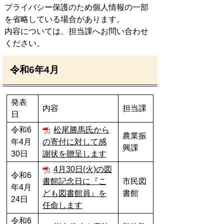
プライバシー保護のため個人情報の一部
を省略している場合があります。
内容については、担当課へお問い合わせ
ください。
令和6年4月
発表
内容
担当課
日
令和6
松尾勝馬氏から
農業振
年4月
の寄付に対して感
興課
30日
謝状を贈呈します
4月30日(火)の図
令和6
書館記念日に『こ
市民図
年4月
ども図書館員』を
書館
24日
任命します
令和6