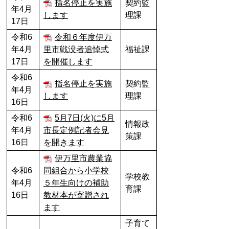
指名停止を実施
契約監
年4月
します
理課
17日
令和6
令和６年度伊万
年4月
里市戦没者追悼式
福祉課
17日
を開催します
令和6
指名停止を実施
契約監
年4月
します
理課
16日
令和6
5月7日(火)に5月
情報政
年4月
市長定例記者会見
策課
16日
を開きます
伊万里市農業協
令和6
同組合から小学校
学校教
年4月
５年生向けの補助
育課
16日
教材本が寄贈され
ます
子育て