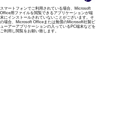
スマートフォンでご利用されている場合、Microsoft
Office用ファイルを閲覧できるアプリケーションが端
末にインストールされていないことがございます。そ
の場合、Microsoft Officeまたは無償のMicrosoft社製ビ
ューアーアプリケーションの入っているPC端末などを
ご利用し閲覧をお願い致します。
スマートフォン
パソコン
サイトマップ
プライバシーポリ
シー
サイトの考え方
サイトの使い方
リンク・著作権
ご意見・ご提案
伊万里市役所
法人番号
1000020412058