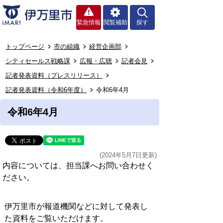
緊急情報
閲覧補助
探す
トップページ
市の組織
経営企画部
シティセールス戦略課
広報・広聴
記者会見
記者発表資料（プレスリリース）
記者発表資料（令和6年度）
令和6年4月
令和6年4月
(2024年5月7日更新)
内容については、担当課へお問い合わせく
ださい。
伊万里市が報道機関などに対して発表し
た資料をご覧いただけます。