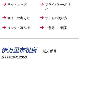
サイトマップ
プライバシーポリ
シー
サイトの考え方
サイトの使い方
リンク・著作権
ご意見・ご提案
伊万里市役所
法人番号
1000020412058
〒848-8501
佐賀県伊万里市立花町1355番地1
TEL
0955-23-2111
(代表)
FAX 0955-23-6113
市役所本庁の開庁時間は
平日8時30分から17時15分までです。
毎週火曜日は証明書発行業務に関して19時まで