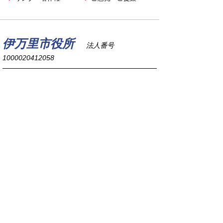
伊万里市役所
法人番号
1000020412058
〒848-8501
佐賀県伊万里市立花町1355番地1
TEL
0955-23-2111
(代表)
FAX 0955-23-6113
市役所本庁の開庁時間は
平日8時30分から17時15分までです。
毎週火曜日は証明書発行業務に関して19時まで
延長しておりますのでご利用ください。
市役所へのアクセス