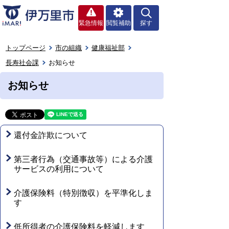
緊急情報
閲覧補助
探す
トップページ
市の組織
健康福祉部
長寿社会課
お知らせ
お知らせ
還付金詐欺について
第三者行為（交通事故等）による介護
サービスの利用について
介護保険料（特別徴収）を平準化しま
す
低所得者の介護保険料を軽減します