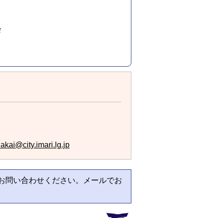
会
akai@city.imari.lg.jp
お問い合わせください。メールでお
。